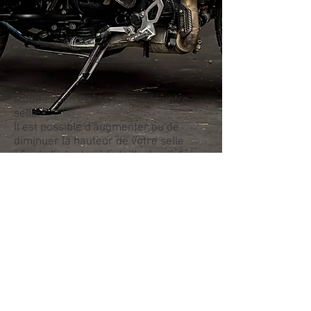
En voir plus
Modification de la hauteur de votre
selle.
Il est possible d'augmenter ou de
diminuer la hauteur de votre selle
afin de l'adapter à la taille du pilote.
0495 910 161
info@lasellerie.be